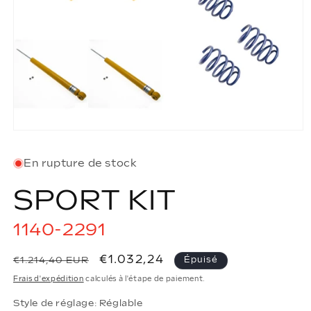
Ouvrir
le
média
En rupture de stock
1
dans
une
SPORT KIT
fenêtre
modale
1140-2291
Prix
Prix
€1.032,24
€1.214,40 EUR
Épuisé
habituel
promotionnel
Frais d'expédition
calculés à l'étape de paiement.
Style de réglage: Réglable