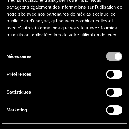
médias sociaux et d'analyser notre trafic. Nous
partageons également des informations sur l'utilisation de
notre site avec nos partenaires de médias sociaux, de
publicité et d'analyse, qui peuvent combiner celles-ci
avec d'autres informations que vous leur avez fournies
Versions à double réglage et à
ou qu'ils ont collectées lors de votre utilisation de leurs
cartouche
services.
Sélection
Pour certaines applications, KONI propose des
Nécessaires
du
amortisseurs à double réglage ainsi que des
consentement
cartouches haute performance destinées à la
Préférences
compétition, avec des réglages indépendants de
la détente et de la compression. La solution idéale
pour les adeptes d'autocross et les pilotes en
Statistiques
compétition amateur qui recherchent une
flexibilité maximale dans les réglages de leur
Marketing
suspension.