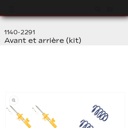
et
passer
Panier
au
contenu
1140-2291
Avant et arrière (kit)
Passer aux
informations
produits