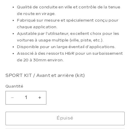
Qualité de conduite en ville et contrôle de la tenue
de route en virage.
Fabriqué sur mesure et spécialement conçu pour
chaque application.
Ajustable par l'utilisateur, excellent choix pour les
voitures à usage multiple (ville, piste, etc.).
Disponible pour un large éventail d'applications.
Associé à des ressorts H&R pour un surbaissement
de 20 à 30mm environ.
SPORT KIT /
Avant et arrière (kit)
Quantité
Réduire
Augmenter
la
la
quantité
quantité
de
de
Épuisé
Kit
Kit