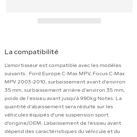
Koni
Koni
SPORT
SPORT
KIT
KIT
(1140
(1140
2291)
2291)
jeu
jeu
d&#39;amortisseurs
d&#39;amortisseurs
compatible
compatible
La compatibilité
avec
avec
Ford
Ford
L’amortisseur est compatible avec les modèles
suivants : Ford Europe C-Max MPV, Focus C-Max
MPV 2003-2010, surbaissement avant d'environ
35 mm, surbaissement arrière d'environ 35 mm,
poids de l'essieu avant jusqu'à 990kg Notes: La
quantité d’abaissement sera réduite sur les
véhicules équipés d’une suspension sport
d’origine/OEM; L’abaissement de l’essieu avant
dépend des caractéristiques du véhicule et du